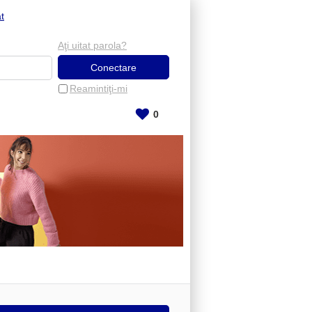
t
Aţi uitat parola?
Reamintiţi-mi
0