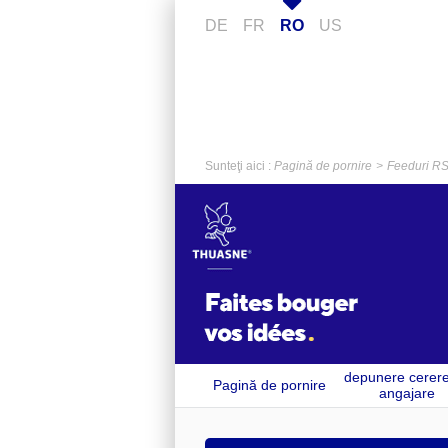
DE
FR
RO
US
Sunteţi aici :
Pagină de pornire
Feeduri R
depunere cerer
Pagină de pornire
angajare