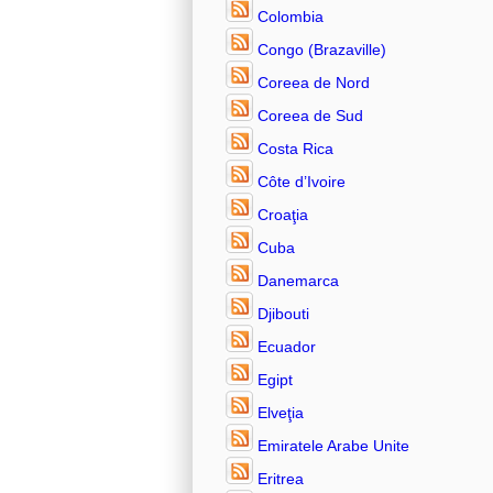
Colombia
Congo (Brazaville)
Coreea de Nord
Coreea de Sud
Costa Rica
Côte d’Ivoire
Croaţia
Cuba
Danemarca
Djibouti
Ecuador
Egipt
Elveţia
Emiratele Arabe Unite
Eritrea