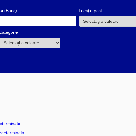
ări Paris)
Locaţie post
Categorie
eterminata
edeterminata