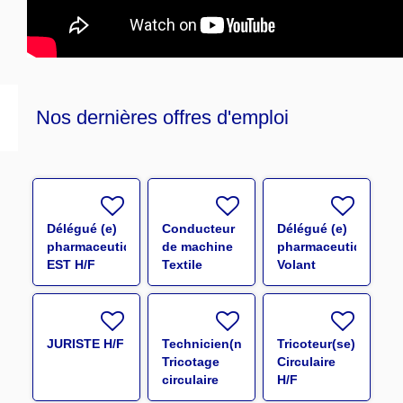
Nos dernières offres d'emploi
Délégué (e)
Conducteur
Délégué (e)
pharmaceutique
de machine
pharmaceutique
EST H/F
Textile
Volant
(guipeur)
Grand Est
H/F
H/F
JURISTE H/F
Technicien(ne)
Tricoteur(se)
Tricotage
Circulaire
circulaire
H/F
H/F