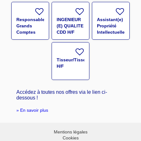
Responsable
INGENIEUR
Assistant(e)
Grands
(E) QUALITE
Propriété
Comptes
CDD H/F
Intellectuelle
Sport EMEA
&
H/F
Administration
R&D H/F
Tisseur/Tisseuse
H/F
Accédez à toutes nos offres via le lien ci-
dessous !
.
» En savoir plus
Mentions légales
Cookies