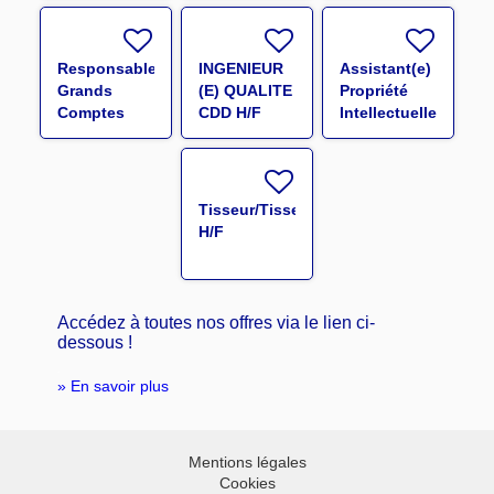
Responsable
INGENIEUR
Assistant(e)
Grands
(E) QUALITE
Propriété
Comptes
CDD H/F
Intellectuelle
Sport EMEA
&
H/F
Administration
R&D H/F
Tisseur/Tisseuse
H/F
Accédez à toutes nos offres via le lien ci-
dessous !
.
» En savoir plus
Mentions légales
Cookies