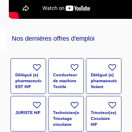
Nos dernières offres d'emploi
Délégué (e)
Conducteur
Délégué (e)
pharmaceutique
de machine
pharmaceutique
EST H/F
Textile
Volant
(guipeur)
Grand Est
H/F
H/F
JURISTE H/F
Technicien(ne)
Tricoteur(se)
Tricotage
Circulaire
circulaire
H/F
H/F