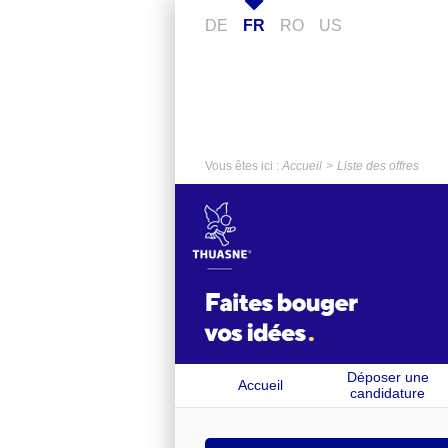
DE
FR
RO
US
Vous êtes ici :
Accueil
Liste des offres
Déposer une
Accueil
candidature
spontanée