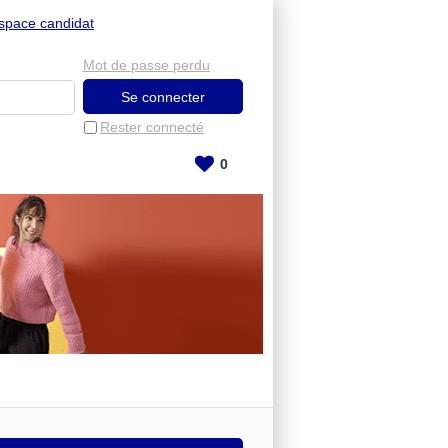
space candidat
Mot de passe perdu
Rester connecté
0