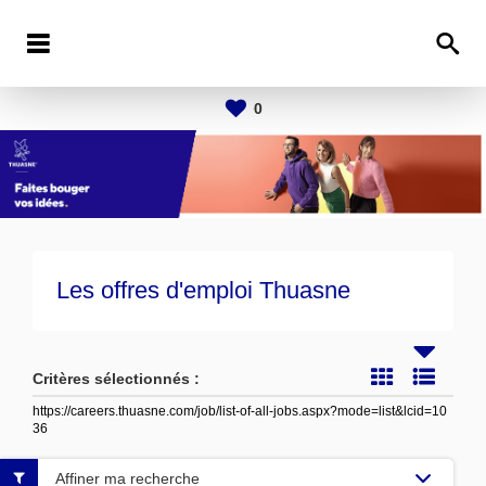
0
Les offres d'emploi Thuasne
Critères sélectionnés :
https://careers.thuasne.com/job/list-of-all-jobs.aspx?mode=list&lcid=10
36
Affiner ma recherche