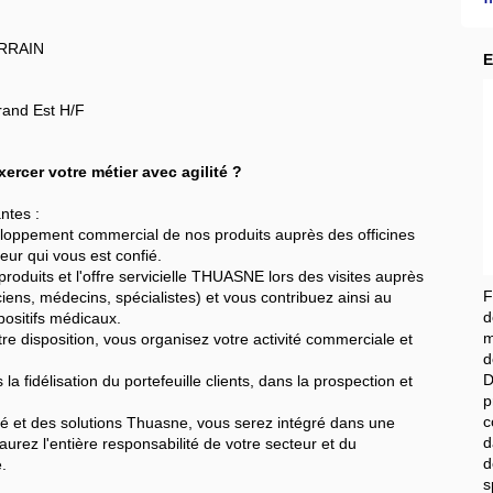
RRAIN
E
rand Est H/F
exercer votre métier avec agilité ?
ntes :
eloppement commercial de nos produits auprès des officines
teur qui vous est confié.
roduits et l'offre servicielle THUASNE lors des visites auprès
F
ens, médecins, spécialistes) et vous contribuez ainsi au
d
ositifs médicaux.
m
otre disposition, vous organisez votre activité commerciale et
d
D
a fidélisation du portefeuille clients, dans la prospection et
p
c
té et des solutions Thuasne, vous serez intégré dans une
d
rez l'entière responsabilité de votre secteur et du
d
é.
s