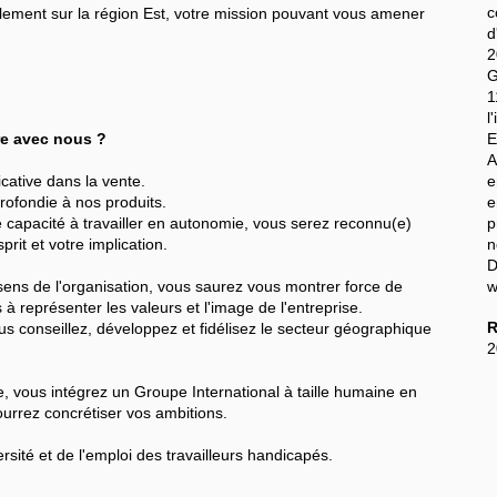
c
alement sur la région Est, votre mission pouvant vous amener
d
2
G
l
ère avec nous ?
E
A
cative dans la vente.
e
rofondie à nos produits.
e
de capacité à travailler en autonomie, vous serez reconnu(e)
p
rit et votre implication.
n
D
ens de l'organisation, vous saurez vous montrer force de
w
à représenter les valeurs et l'image de l'entreprise.
R
 conseillez, développez et fidélisez le secteur géographique
2
, vous intégrez un Groupe International à taille humaine en
ourrez concrétiser vos ambitions.
sité et de l'emploi des travailleurs handicapés.