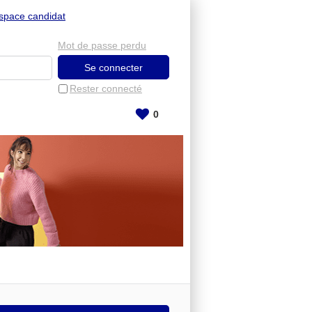
space candidat
Mot de passe perdu
Rester connecté
0