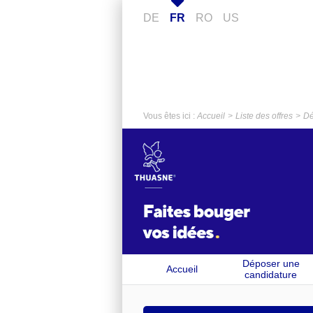
DE
FR
RO
US
Vous êtes ici :
Accueil
Liste des offres
Dé
Déposer une
Accueil
candidature
spontanée