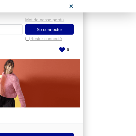
space candidat
Mot de passe perdu
Rester connecté
0