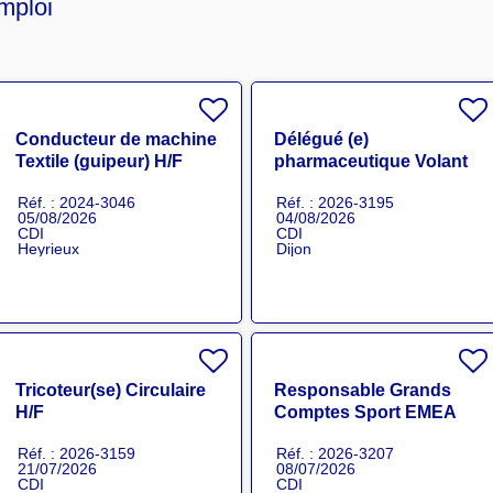
mploi
Conducteur de machine
Délégué (e)
Textile (guipeur) H/F
pharmaceutique Volant
Grand Est H/F
Réf. : 2024-3046
Réf. : 2026-3195
05/08/2026
04/08/2026
CDI
CDI
Heyrieux
Dijon
Tricoteur(se) Circulaire
Responsable Grands
H/F
Comptes Sport EMEA
H/F
Réf. : 2026-3159
Réf. : 2026-3207
21/07/2026
08/07/2026
CDI
CDI